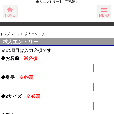
求人エントリー | 「完熟姫」
home
menu
HOME
MENU
トップページ
求人エントリー
求人エントリー
※の項目は入力必須です
◆お名前
※必須
◆身長
※必須
◆3サイズ
※必須